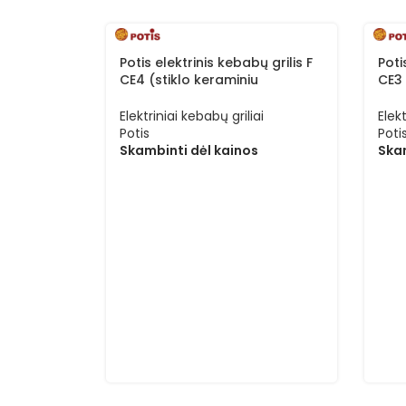
Potis elektrinis kebabų grilis F
Poti
CE4 (stiklo keraminiu
CE3 
paviršiumi)
pavi
Elektriniai kebabų griliai
Elekt
Potis
Poti
Skambinti dėl kainos
Skam