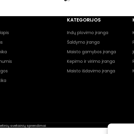
KATEGORIJOS
lapis
Indų plovimo įranga
as
Šaldymo įranga
nika
Maisto gamybos įranga
 mumis
Kepimo ir virimo įranga
ygos
Maisto išdavimo įranga
ika
rnetinių svetainių sprendimai