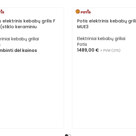
s elektrinis kebabų grilis F
Potis elektrinis kebabų gril
(stiklo keraminiu
MUE3
ršiumi)
Elektriniai kebabų griliai
riniai kebabų griliai
Potis
s
1489,00
€
binti dėl kainos
+ PVM (21%)