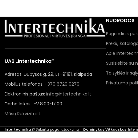
NUORODOS
Pagrindinis pus
Prekių katalog
Apie Intertech
UAB „Intertechnika“
Susisiekite su
Taisyklės ir sąl
Adresas: Dubysos g. 29, LT-91181, Klaipėda
Privatumo polit
Mobilus telefonas:
+370 6720 0279
Elektroninis paštas:
info@intertechnika.lt
Darbo laikas: I-V 8:00-17:00
Mūsų Rekvizitai.lt
-
Intertechnika
Sukurta pagal užsakymą
Dominykas Vitkauskas
. Inte