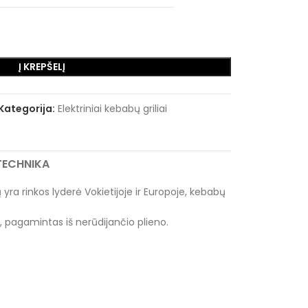
Į KREPŠELĮ
Kategorija:
Elektriniai kebabų griliai
RTECHNIKA
ra rinkos lyderė Vokietijoje ir Europoje, kebabų
, pagamintas iš nerūdijančio plieno.