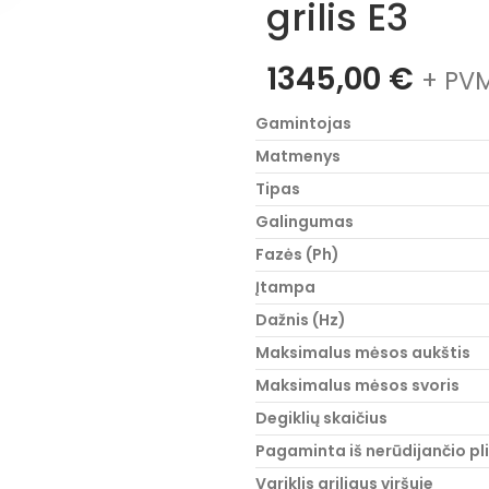
grilis E3
1345,00
€
+ PVM
Gamintojas
Matmenys
Tipas
Galingumas
Fazės (Ph)
Įtampa
Dažnis (Hz)
Maksimalus mėsos aukštis
Maksimalus mėsos svoris
Degiklių skaičius
Pagaminta iš nerūdijančio pl
Variklis griliaus viršuje