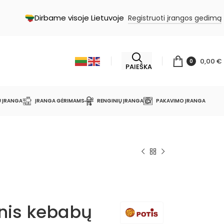
Dirbame visoje Lietuvoje
Registruoti įrangos gedimą
0,00
€
0
PAIEŠKA
Ų ĮRANGA
ĮRANGA GĖRIMAMS
RENGINIŲ ĮRANGA
PAKAVIMO ĮRANGA
inis kebabų