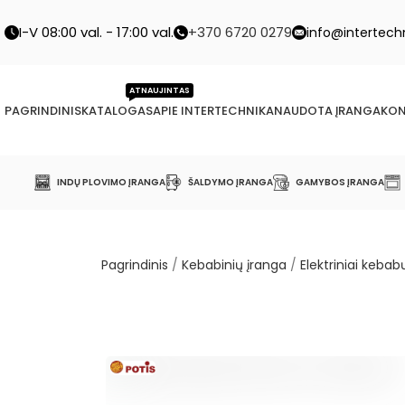
I-V 08:00 val. - 17:00 val.
+370 6720 0279
info@intertechn
ATNAUJINTAS
PAGRINDINIS
KATALOGAS
APIE INTERTECHNIKA
NAUDOTA ĮRANGA
KON
INDŲ PLOVIMO ĮRANGA
ŠALDYMO ĮRANGA
GAMYBOS ĮRANGA
Pagrindinis
/
Kebabinių įranga
/
Elektriniai kebabų