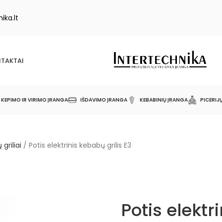
ika.lt
TAKTAI
KEPIMO IR VIRIMO ĮRANGA
IŠDAVIMO ĮRANGA
KEBABINIŲ ĮRANGA
PICERIJ
 griliai
/
Potis elektrinis kebabų grilis E3
Potis elektr