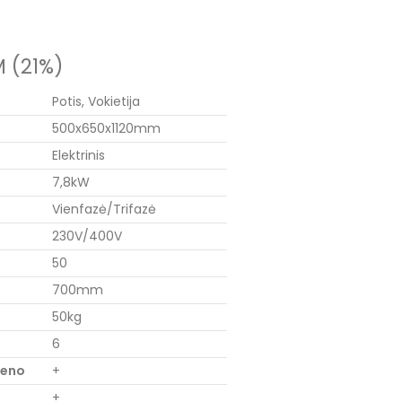
 (21%)
Potis, Vokietija
500x650x1120mm
Elektrinis
7,8kW
Vienfazė/Trifazė
230V/400V
50
700mm
50kg
6
ieno
+
+