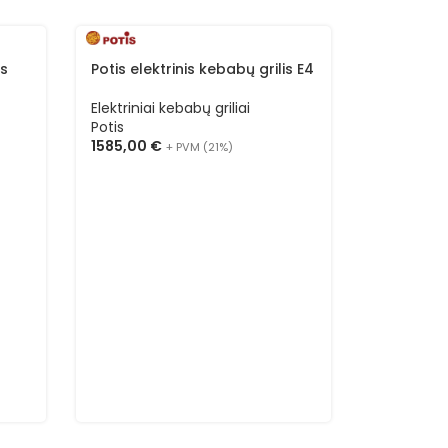
is
Potis elektrinis kebabų grilis E4
Elektriniai kebabų griliai
Potis
1585,00
€
+ PVM (21%)
Potis elek
Elektriniai
Potis
1189,00
€