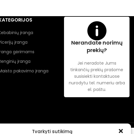
KATEGORIJOS
Kebabinių įranga
Nerandate norimų
Picerijų įranga
prekių?
Įranga gėrimams
Renginių įranga
Jei neradote Jums
tinkančių prekių prašome
Maisto pakavimo įranga
susisiekti kontaktuose
nurodytu tel. numeriu arba
el. paštu.
Tvarkyti sutikimą