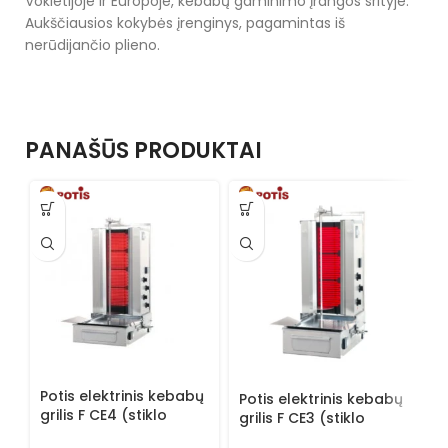
Vokietijoje ir Europoje, kebabų gaminimo įrangos srityje.
Aukščiausios kokybės įrenginys, pagamintas iš
nerūdijančio plieno.
PANAŠŪS PRODUKTAI
P
g
Potis elektrinis kebabų
k
Potis elektrinis kebabų
grilis F CE4 (stiklo
grilis F CE3 (stiklo
E
keraminiu paviršiumi)
keraminiu paviršiumi)
P