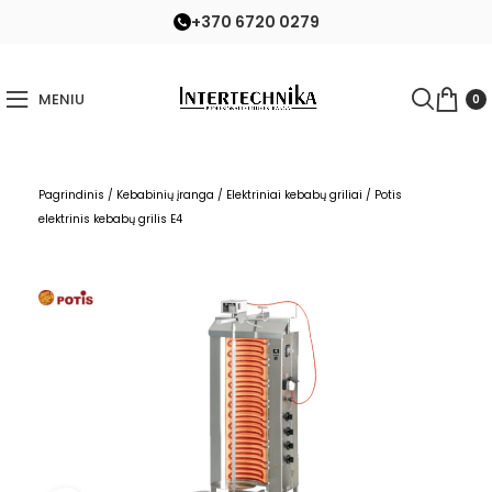
+370 6720 0279
MENIU
0
Pagrindinis
/
Kebabinių įranga
/
Elektriniai kebabų griliai
/
Potis
elektrinis kebabų grilis E4