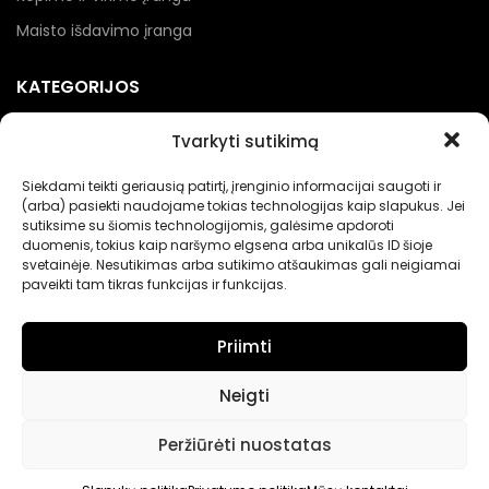
Maisto išdavimo įranga
KATEGORIJOS
Kebabinių įranga
Tvarkyti sutikimą
Picerijų įranga
Siekdami teikti geriausią patirtį, įrenginio informacijai saugoti ir
Įranga gėrimams
(arba) pasiekti naudojame tokias technologijas kaip slapukus. Jei
sutiksime su šiomis technologijomis, galėsime apdoroti
Renginių įranga
duomenis, tokius kaip naršymo elgsena arba unikalūs ID šioje
svetainėje. Nesutikimas arba sutikimo atšaukimas gali neigiamai
Maisto pakavimo įranga
paveikti tam tikras funkcijas ir funkcijas.
Priimti
Neigti
Nerandate norimų prekių?
Peržiūrėti nuostatas
Jei neradote Jums tinkančių prekių prašome susisiekti
kontaktuose nurodytu tel. numeriu arba el. paštu.