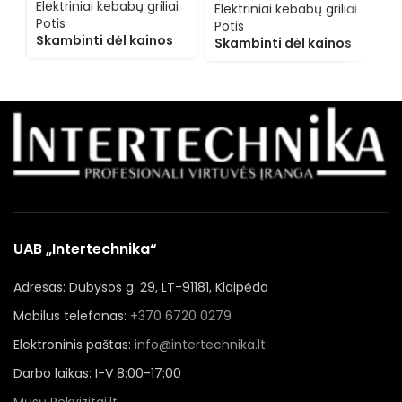
Elektriniai kebabų griliai
1
Elektriniai kebabų griliai
Potis
Potis
Skambinti dėl kainos
Skambinti dėl kainos
UAB „Intertechnika“
Adresas: Dubysos g. 29, LT-91181, Klaipėda
Mobilus telefonas:
+370 6720 0279
Elektroninis paštas:
info@intertechnika.lt
Darbo laikas: I-V 8:00-17:00
Mūsų Rekvizitai.lt