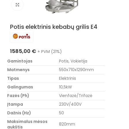
Nuotraukos padidinimas
Potis elektrinis kebabų grilis E4
1585,00
€
+ PVM (21%)
Gamintojas
Potis, Vokietija
Matmenys
550x710x1290mm
Tipas
Elektrinis
Galingumas
10,5kW
Fazės (Ph)
Vienfazė/Trifazė
Įtampa
230V/400V
Dažnis (Hz)
50
Maksimalus mėsos
820mm
aukštis