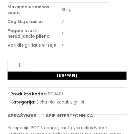
Maksimalus mėsos
80kg
svoris
Degiklių skaičius
7
Pagaminta iš
+
nerūdijančio plieno
Variklis griliaus viršuje
+
Į KREPŠELĮ
Produkto kodas:
PG3401
Kategorija:
Elektriniai kebabų griliai
APRAŠYMAS
APIE INTERTECHNIKA
Kompanija POTIS daugelį metų yra rinkos lyderė