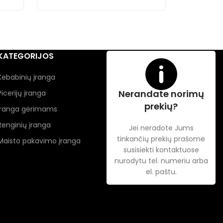
KATEGORIJOS
Kebabinių įranga
Nerandate norimų
Picerijų įranga
prekių?
Įranga gėrimams
Renginių įranga
Jei neradote Jums
tinkančių prekių prašome
Maisto pakavimo įranga
susisiekti kontaktuose
nurodytu tel. numeriu arba
el. paštu.