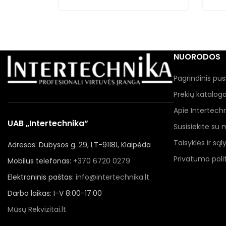
NUORODOS
Pagrindinis pus
Prekių katalog
Apie Intertech
UAB „Intertechnika“
Susisiekite su
Taisyklės ir sąl
Adresas: Dubysos g. 29, LT-91181, Klaipėda
Privatumo polit
Mobilus telefonas:
+370 6720 0279
Elektroninis paštas:
info@intertechnika.lt
Darbo laikas: I-V 8:00-17:00
Mūsų Rekvizitai.lt