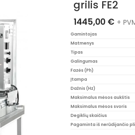
grilis FE2
1445,00
€
+ PVM
Gamintojas
Matmenys
Tipas
Galingumas
Fazės (Ph)
Įtampa
Dažnis (Hz)
Maksimalus mėsos aukštis
Maksimalus mėsos svoris
Degiklių skaičius
Pagaminta iš nerūdijančio pl