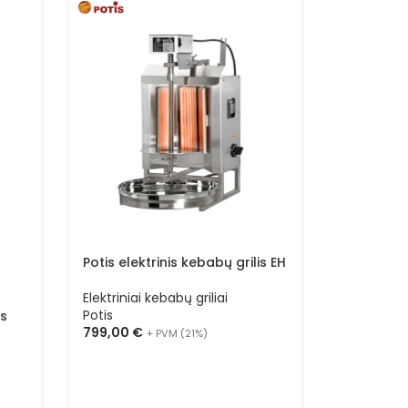
Potis elek
Potis elektrinis kebabų grilis EH
Elektriniai
Potis
Elektriniai kebabų griliai
1225,00
€
Potis
is
799,00
€
+ PVM (21%)