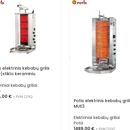
s elektrinis kebabų grilis
(stiklo keraminiu
ršiumi)
riniai kebabų griliai
s
5,00
€
+ PVM (21%)
Potis elektrinis kebabų gril
MUE3
Elektriniai kebabų griliai
Potis
1489,00
€
+ PVM (21%)