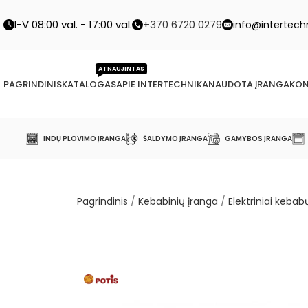
I-V 08:00 val. - 17:00 val.
+370 6720 0279
info@intertechn
ATNAUJINTAS
PAGRINDINIS
KATALOGAS
APIE INTERTECHNIKA
NAUDOTA ĮRANGA
KON
INDŲ PLOVIMO ĮRANGA
ŠALDYMO ĮRANGA
GAMYBOS ĮRANGA
Pagrindinis
/
Kebabinių įranga
/
Elektriniai kebabų