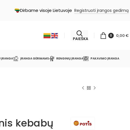
Dirbame visoje Lietuvoje
Registruoti įrangos gedimą
0,00
€
0
PAIEŠKA
Ų ĮRANGA
ĮRANGA GĖRIMAMS
RENGINIŲ ĮRANGA
PAKAVIMO ĮRANGA
inis kebabų