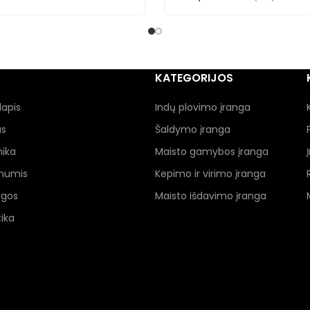
KATEGORIJOS
lapis
Indų plovimo įranga
as
Šaldymo įranga
nika
Maisto gamybos įranga
 mumis
Kepimo ir virimo įranga
ygos
Maisto išdavimo įranga
ika