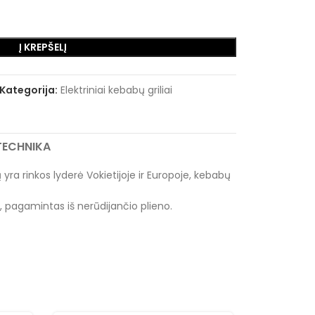
Į KREPŠELĮ
Kategorija:
Elektriniai kebabų griliai
RTECHNIKA
ra rinkos lyderė Vokietijoje ir Europoje, kebabų
, pagamintas iš nerūdijančio plieno.