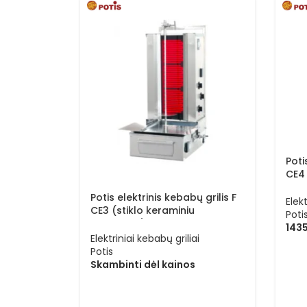
Poti
CE4 
pavi
Potis elektrinis kebabų grilis F
Elekt
CE3 (stiklo keraminiu
Poti
paviršiumi)
143
Elektriniai kebabų griliai
Potis
Skambinti dėl kainos