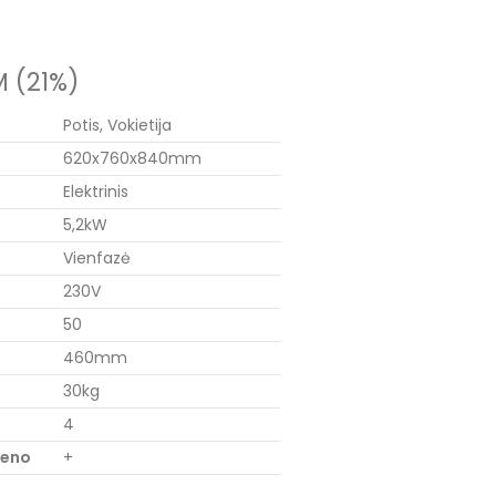
 (21%)
Potis, Vokietija
620x760x840mm
Elektrinis
5,2kW
Vienfazė
230V
50
460mm
30kg
4
ieno
+