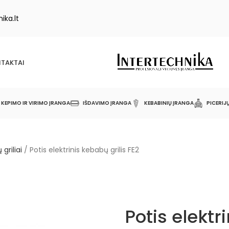
ika.lt
TAKTAI
KEPIMO IR VIRIMO ĮRANGA
IŠDAVIMO ĮRANGA
KEBABINIŲ ĮRANGA
PICERIJ
 griliai
/
Potis elektrinis kebabų grilis FE2
Potis elektr