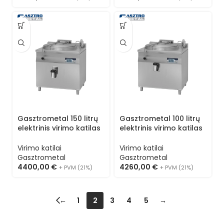
Gasztrometal 150 litrų
Gasztrometal 100 litrų
elektrinis virimo katilas
elektrinis virimo katilas
ELR-155
ELR-105
Virimo katilai
Virimo katilai
Gasztrometal
Gasztrometal
4400,00
€
4260,00
€
+ PVM (21%)
+ PVM (21%)
←
1
2
3
4
5
→