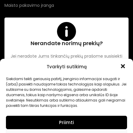
Maisto pakavimo įranga
Nerandate norimų prekių?
Jei neradote Jums tinkančių prekių prašome susisiekti
kontaktuose nurodytu tel. numeriu arba el. paštu.
Tvarkyti sutikimą
Siekdami teikti geriausią patirtį, įrenginio informacijai saugoti ir
-
Intertechnika
Sukurta pagal užsakymą
Dominykas Vitkauskas
.
(arba) pasiekti naudojame tokias technologijas kaip slapukus. Jei
Internetinių svetainių sprendimai
sutiksime su šiomis technologijomis, galėsime apdoroti
duomenis, tokius kaip naršymo elgsena arba unikalūs ID šioje
svetainėje. Nesutikimas arba sutikimo atšaukimas gali neigiamai
paveikti tam tikras funkcijas ir funkcijas.
Priimti