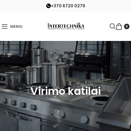
+370 6720 0279
MENIU
0
Virimo katilai